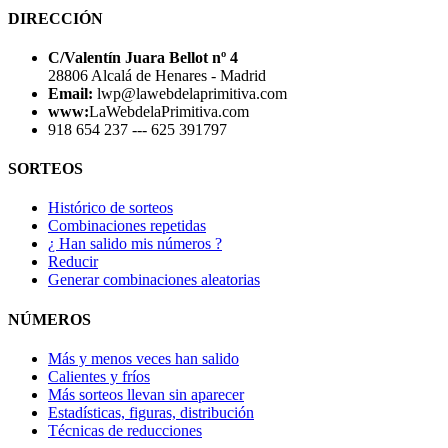
DIRECCIÓN
C/Valentín Juara Bellot nº 4
28806 Alcalá de Henares - Madrid
Email:
lwp@lawebdelaprimitiva.com
www:
LaWebdelaPrimitiva.com
918 654 237 --- 625 391797
SORTEOS
Histórico de sorteos
Combinaciones repetidas
¿ Han salido mis números ?
Reducir
Generar combinaciones aleatorias
NÚMEROS
Más y menos veces han salido
Calientes y fríos
Más sorteos llevan sin aparecer
Estadísticas, figuras, distribución
Técnicas de reducciones