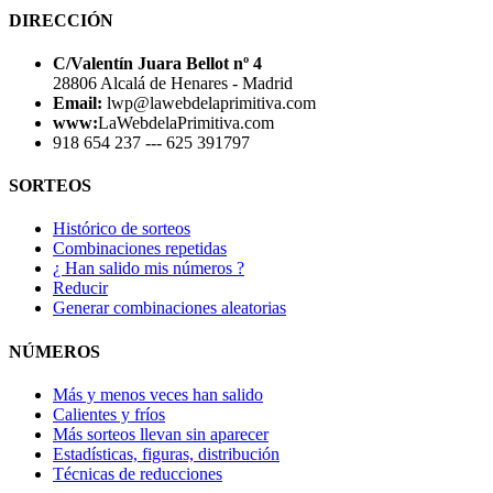
DIRECCIÓN
C/Valentín Juara Bellot nº 4
28806 Alcalá de Henares - Madrid
Email:
lwp@lawebdelaprimitiva.com
www:
LaWebdelaPrimitiva.com
918 654 237 --- 625 391797
SORTEOS
Histórico de sorteos
Combinaciones repetidas
¿ Han salido mis números ?
Reducir
Generar combinaciones aleatorias
NÚMEROS
Más y menos veces han salido
Calientes y fríos
Más sorteos llevan sin aparecer
Estadísticas, figuras, distribución
Técnicas de reducciones