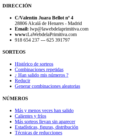
DIRECCIÓN
C/Valentín Juara Bellot nº 4
28806 Alcalá de Henares - Madrid
Email:
lwp@lawebdelaprimitiva.com
www:
LaWebdelaPrimitiva.com
918 654 237 --- 625 391797
SORTEOS
Histórico de sorteos
Combinaciones repetidas
¿ Han salido mis números ?
Reducir
Generar combinaciones aleatorias
NÚMEROS
Más y menos veces han salido
Calientes y fríos
Más sorteos llevan sin aparecer
Estadísticas, figuras, distribución
Técnicas de reducciones