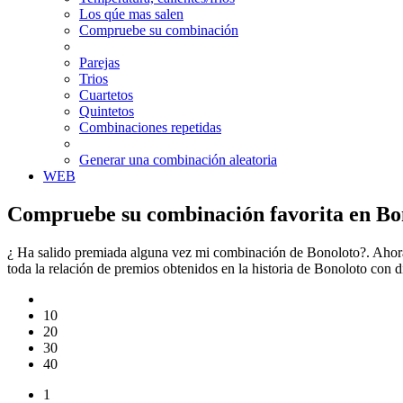
Los qúe mas salen
Compruebe su combinación
Parejas
Trios
Cuartetos
Quintetos
Combinaciones repetidas
Generar una combinación aleatoria
WEB
Compruebe su combinación favorita en Bo
¿ Ha salido premiada alguna vez mi combinación de Bonoloto?. Ahora
toda la relación de premios obtenidos en la historia de Bonoloto con
10
20
30
40
1