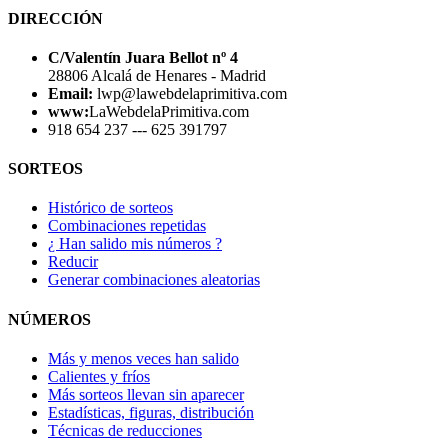
DIRECCIÓN
C/Valentín Juara Bellot nº 4
28806 Alcalá de Henares - Madrid
Email:
lwp@lawebdelaprimitiva.com
www:
LaWebdelaPrimitiva.com
918 654 237 --- 625 391797
SORTEOS
Histórico de sorteos
Combinaciones repetidas
¿ Han salido mis números ?
Reducir
Generar combinaciones aleatorias
NÚMEROS
Más y menos veces han salido
Calientes y fríos
Más sorteos llevan sin aparecer
Estadísticas, figuras, distribución
Técnicas de reducciones