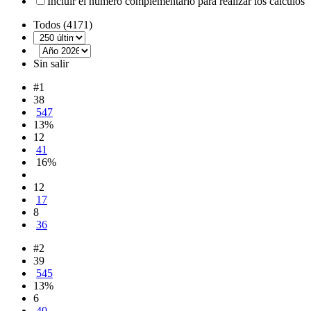
Incluir el número complementario para realizar los cálculos
Todos (4171)
Sin salir
#1
38
547
13%
12
41
16%
12
17
8
36
#2
39
545
13%
6
40