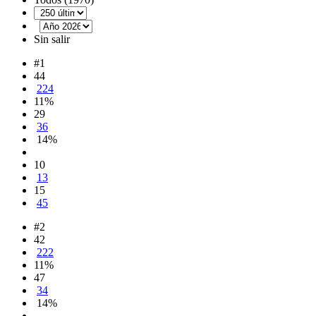
Sin salir
#1
44
224
11%
29
36
14%
10
13
15
45
#2
42
222
11%
47
34
14%