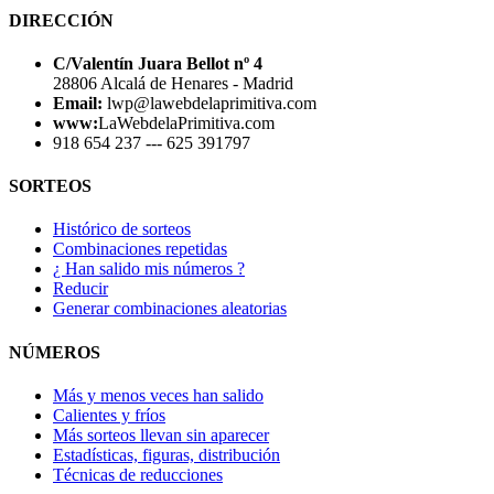
DIRECCIÓN
C/Valentín Juara Bellot nº 4
28806 Alcalá de Henares - Madrid
Email:
lwp@lawebdelaprimitiva.com
www:
LaWebdelaPrimitiva.com
918 654 237 --- 625 391797
SORTEOS
Histórico de sorteos
Combinaciones repetidas
¿ Han salido mis números ?
Reducir
Generar combinaciones aleatorias
NÚMEROS
Más y menos veces han salido
Calientes y fríos
Más sorteos llevan sin aparecer
Estadísticas, figuras, distribución
Técnicas de reducciones