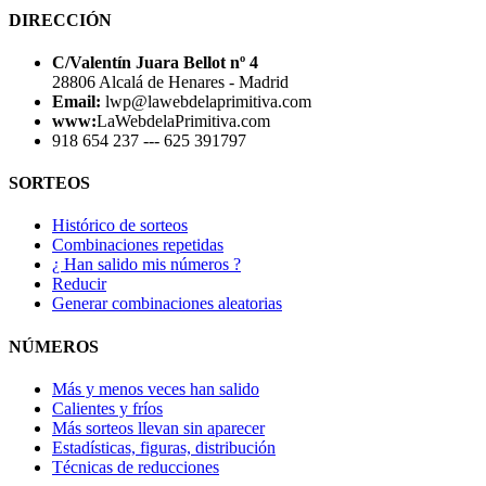
DIRECCIÓN
C/Valentín Juara Bellot nº 4
28806 Alcalá de Henares - Madrid
Email:
lwp@lawebdelaprimitiva.com
www:
LaWebdelaPrimitiva.com
918 654 237 --- 625 391797
SORTEOS
Histórico de sorteos
Combinaciones repetidas
¿ Han salido mis números ?
Reducir
Generar combinaciones aleatorias
NÚMEROS
Más y menos veces han salido
Calientes y fríos
Más sorteos llevan sin aparecer
Estadísticas, figuras, distribución
Técnicas de reducciones