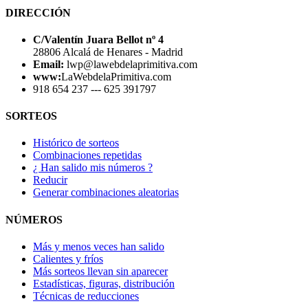
DIRECCIÓN
C/Valentín Juara Bellot nº 4
28806 Alcalá de Henares - Madrid
Email:
lwp@lawebdelaprimitiva.com
www:
LaWebdelaPrimitiva.com
918 654 237 --- 625 391797
SORTEOS
Histórico de sorteos
Combinaciones repetidas
¿ Han salido mis números ?
Reducir
Generar combinaciones aleatorias
NÚMEROS
Más y menos veces han salido
Calientes y fríos
Más sorteos llevan sin aparecer
Estadísticas, figuras, distribución
Técnicas de reducciones