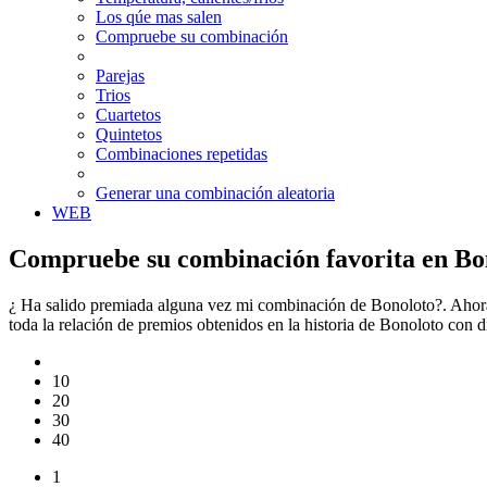
Los qúe mas salen
Compruebe su combinación
Parejas
Trios
Cuartetos
Quintetos
Combinaciones repetidas
Generar una combinación aleatoria
WEB
Compruebe su combinación favorita en Bo
¿ Ha salido premiada alguna vez mi combinación de Bonoloto?. Ahora
toda la relación de premios obtenidos en la historia de Bonoloto con
10
20
30
40
1