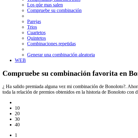
Los qúe mas salen
Compruebe su combinación
Parejas
Trios
Cuartetos
Quintetos
Combinaciones repetidas
Generar una combinación aleatoria
WEB
Compruebe su combinación favorita en Bo
¿ Ha salido premiada alguna vez mi combinación de Bonoloto?. Ahora
toda la relación de premios obtenidos en la historia de Bonoloto con
10
20
30
40
1