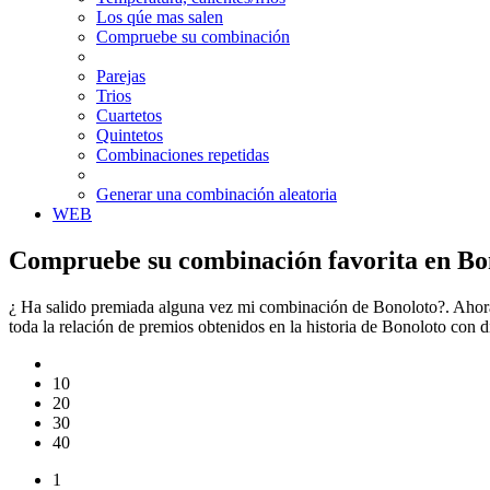
Los qúe mas salen
Compruebe su combinación
Parejas
Trios
Cuartetos
Quintetos
Combinaciones repetidas
Generar una combinación aleatoria
WEB
Compruebe su combinación favorita en Bo
¿ Ha salido premiada alguna vez mi combinación de Bonoloto?. Ahora
toda la relación de premios obtenidos en la historia de Bonoloto con
10
20
30
40
1