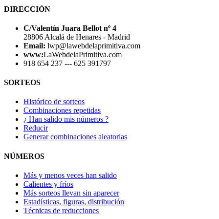
DIRECCIÓN
C/Valentín Juara Bellot nº 4
28806 Alcalá de Henares - Madrid
Email:
lwp@lawebdelaprimitiva.com
www:
LaWebdelaPrimitiva.com
918 654 237 --- 625 391797
SORTEOS
Histórico de sorteos
Combinaciones repetidas
¿ Han salido mis números ?
Reducir
Generar combinaciones aleatorias
NÚMEROS
Más y menos veces han salido
Calientes y fríos
Más sorteos llevan sin aparecer
Estadísticas, figuras, distribución
Técnicas de reducciones