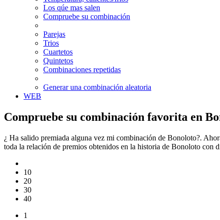
Los qúe mas salen
Compruebe su combinación
Parejas
Trios
Cuartetos
Quintetos
Combinaciones repetidas
Generar una combinación aleatoria
WEB
Compruebe su combinación favorita en Bo
¿ Ha salido premiada alguna vez mi combinación de Bonoloto?. Ahora
toda la relación de premios obtenidos en la historia de Bonoloto con
10
20
30
40
1