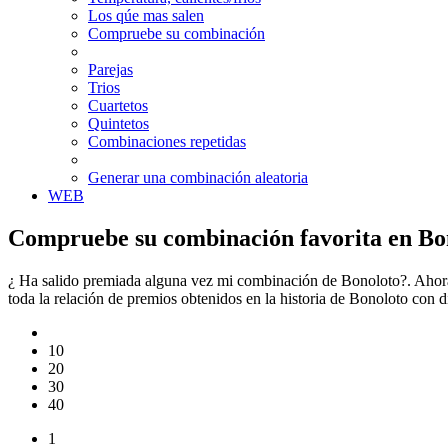
Los qúe mas salen
Compruebe su combinación
Parejas
Trios
Cuartetos
Quintetos
Combinaciones repetidas
Generar una combinación aleatoria
WEB
Compruebe su combinación favorita en Bo
¿ Ha salido premiada alguna vez mi combinación de Bonoloto?. Ahora
toda la relación de premios obtenidos en la historia de Bonoloto con
10
20
30
40
1