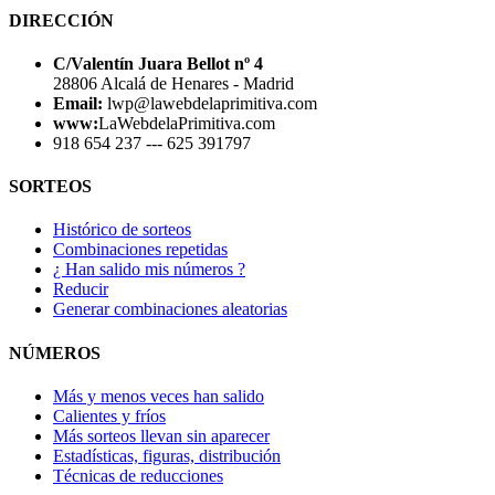
DIRECCIÓN
C/Valentín Juara Bellot nº 4
28806 Alcalá de Henares - Madrid
Email:
lwp@lawebdelaprimitiva.com
www:
LaWebdelaPrimitiva.com
918 654 237 --- 625 391797
SORTEOS
Histórico de sorteos
Combinaciones repetidas
¿ Han salido mis números ?
Reducir
Generar combinaciones aleatorias
NÚMEROS
Más y menos veces han salido
Calientes y fríos
Más sorteos llevan sin aparecer
Estadísticas, figuras, distribución
Técnicas de reducciones