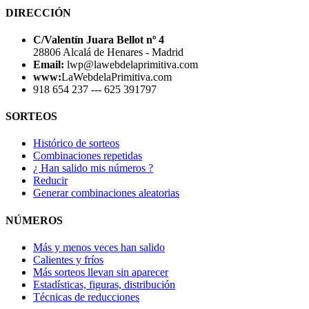
DIRECCIÓN
C/Valentín Juara Bellot nº 4
28806 Alcalá de Henares - Madrid
Email:
lwp@lawebdelaprimitiva.com
www:
LaWebdelaPrimitiva.com
918 654 237 --- 625 391797
SORTEOS
Histórico de sorteos
Combinaciones repetidas
¿ Han salido mis números ?
Reducir
Generar combinaciones aleatorias
NÚMEROS
Más y menos veces han salido
Calientes y fríos
Más sorteos llevan sin aparecer
Estadísticas, figuras, distribución
Técnicas de reducciones