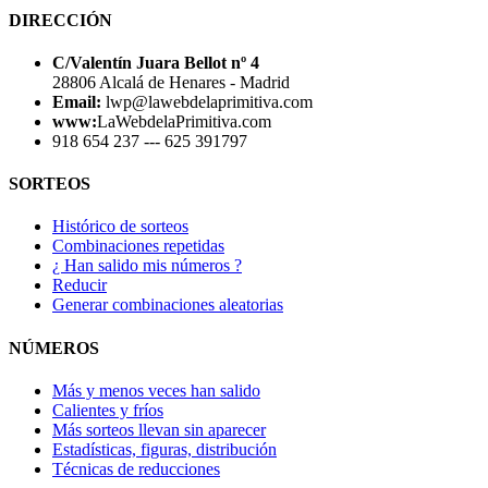
DIRECCIÓN
C/Valentín Juara Bellot nº 4
28806 Alcalá de Henares - Madrid
Email:
lwp@lawebdelaprimitiva.com
www:
LaWebdelaPrimitiva.com
918 654 237 --- 625 391797
SORTEOS
Histórico de sorteos
Combinaciones repetidas
¿ Han salido mis números ?
Reducir
Generar combinaciones aleatorias
NÚMEROS
Más y menos veces han salido
Calientes y fríos
Más sorteos llevan sin aparecer
Estadísticas, figuras, distribución
Técnicas de reducciones