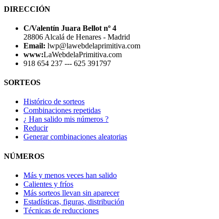
DIRECCIÓN
C/Valentín Juara Bellot nº 4
28806 Alcalá de Henares - Madrid
Email:
lwp@lawebdelaprimitiva.com
www:
LaWebdelaPrimitiva.com
918 654 237 --- 625 391797
SORTEOS
Histórico de sorteos
Combinaciones repetidas
¿ Han salido mis números ?
Reducir
Generar combinaciones aleatorias
NÚMEROS
Más y menos veces han salido
Calientes y fríos
Más sorteos llevan sin aparecer
Estadísticas, figuras, distribución
Técnicas de reducciones