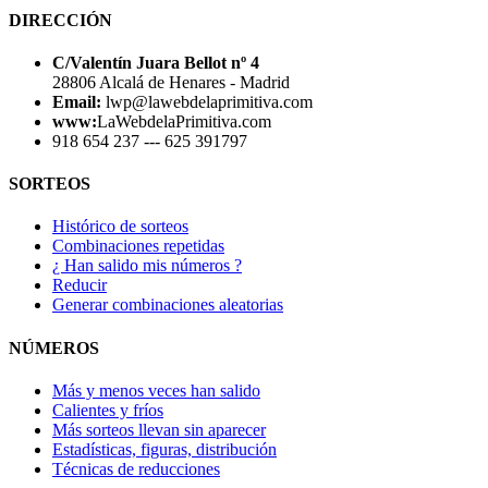
DIRECCIÓN
C/Valentín Juara Bellot nº 4
28806 Alcalá de Henares - Madrid
Email:
lwp@lawebdelaprimitiva.com
www:
LaWebdelaPrimitiva.com
918 654 237 --- 625 391797
SORTEOS
Histórico de sorteos
Combinaciones repetidas
¿ Han salido mis números ?
Reducir
Generar combinaciones aleatorias
NÚMEROS
Más y menos veces han salido
Calientes y fríos
Más sorteos llevan sin aparecer
Estadísticas, figuras, distribución
Técnicas de reducciones