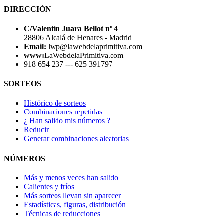
DIRECCIÓN
C/Valentín Juara Bellot nº 4
28806 Alcalá de Henares - Madrid
Email:
lwp@lawebdelaprimitiva.com
www:
LaWebdelaPrimitiva.com
918 654 237 --- 625 391797
SORTEOS
Histórico de sorteos
Combinaciones repetidas
¿ Han salido mis números ?
Reducir
Generar combinaciones aleatorias
NÚMEROS
Más y menos veces han salido
Calientes y fríos
Más sorteos llevan sin aparecer
Estadísticas, figuras, distribución
Técnicas de reducciones