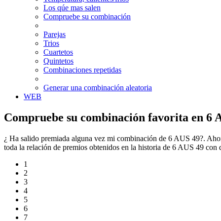
Los qúe mas salen
Compruebe su combinación
Parejas
Trios
Cuartetos
Quintetos
Combinaciones repetidas
Generar una combinación aleatoria
WEB
Compruebe su combinación favorita en 6 
¿ Ha salido premiada alguna vez mi combinación de 6 AUS 49?. Ahora
toda la relación de premios obtenidos en la historia de 6 AUS 49 co
1
2
3
4
5
6
7