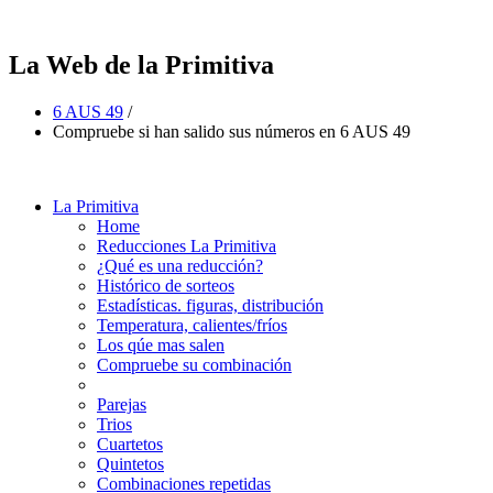
La Web de la Primitiva
6 AUS 49
/
Compruebe si han salido sus números en 6 AUS 49
La Primitiva
Home
Reducciones La Primitiva
¿Qué es una reducción?
Histórico de sorteos
Estadísticas. figuras, distribución
Temperatura, calientes/fríos
Los qúe mas salen
Compruebe su combinación
Parejas
Trios
Cuartetos
Quintetos
Combinaciones repetidas