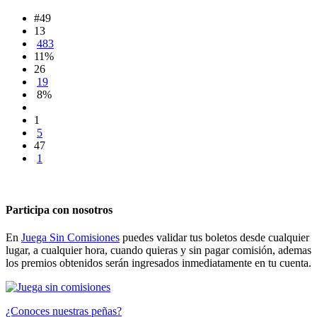
#49
13
483
11%
26
19
8%
1
5
47
1
Participa con nosotros
En
Juega Sin Comisiones
puedes validar tus boletos desde cualquier
lugar, a cualquier hora, cuando quieras y sin pagar comisión, ademas
los premios obtenidos serán ingresados inmediatamente en tu cuenta.
¿Conoces nuestras peñas?