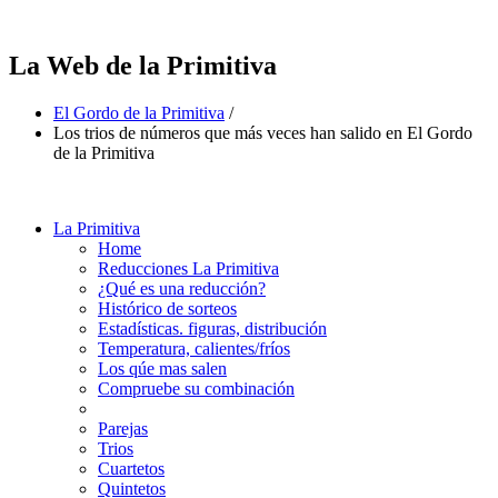
La Web de la Primitiva
El Gordo de la Primitiva
/
Los trios de números que más veces han salido en El Gordo
de la Primitiva
La Primitiva
Home
Reducciones La Primitiva
¿Qué es una reducción?
Histórico de sorteos
Estadísticas. figuras, distribución
Temperatura, calientes/fríos
Los qúe mas salen
Compruebe su combinación
Parejas
Trios
Cuartetos
Quintetos