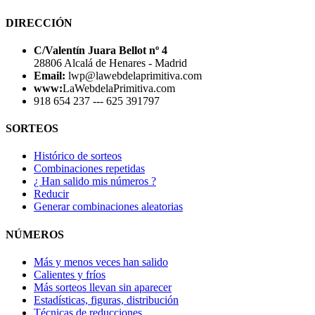
DIRECCIÓN
C/Valentín Juara Bellot nº 4
28806 Alcalá de Henares - Madrid
Email:
lwp@lawebdelaprimitiva.com
www:
LaWebdelaPrimitiva.com
918 654 237 --- 625 391797
SORTEOS
Histórico de sorteos
Combinaciones repetidas
¿ Han salido mis números ?
Reducir
Generar combinaciones aleatorias
NÚMEROS
Más y menos veces han salido
Calientes y fríos
Más sorteos llevan sin aparecer
Estadísticas, figuras, distribución
Técnicas de reducciones