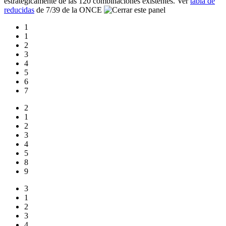
estratégicamente de las 120 combinaciones existentes. Ver
tabla de
reducidas
de 7/39 de la ONCE
1
1
2
3
4
5
6
7
2
1
2
3
4
5
8
9
3
1
2
3
4