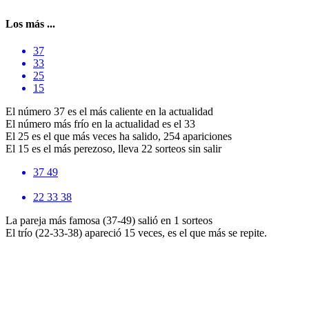
Los más ...
37
33
25
15
El número 37 es el más caliente en la actualidad
El número más frío en la actualidad es el 33
El 25 es el que más veces ha salido, 254 apariciones
El 15 es el más perezoso, lleva 22 sorteos sin salir
37 49
22 33 38
La pareja más famosa (37-49) salió en 1 sorteos
El trío (22-33-38) apareció 15 veces, es el que más se repite.