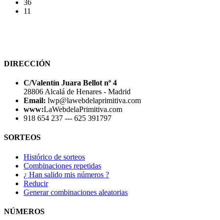
36
11
DIRECCIÓN
C/Valentín Juara Bellot nº 4
28806 Alcalá de Henares - Madrid
Email:
lwp@lawebdelaprimitiva.com
www:
LaWebdelaPrimitiva.com
918 654 237 --- 625 391797
SORTEOS
Histórico de sorteos
Combinaciones repetidas
¿ Han salido mis números ?
Reducir
Generar combinaciones aleatorias
NÚMEROS