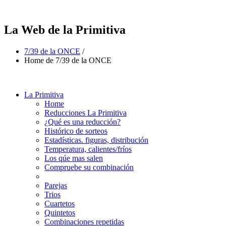
La Web de la Primitiva
7/39 de la ONCE
/
Home de 7/39 de la ONCE
La Primitiva
Home
Reducciones La Primitiva
¿Qué es una reducción?
Histórico de sorteos
Estadísticas. figuras, distribución
Temperatura, calientes/fríos
Los qúe mas salen
Compruebe su combinación
Parejas
Trios
Cuartetos
Quintetos
Combinaciones repetidas