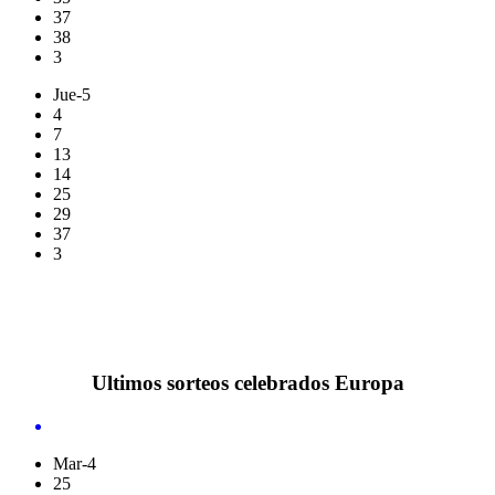
37
38
3
Jue-5
4
7
13
14
25
29
37
3
Ultimos sorteos celebrados Europa
Mar-4
25