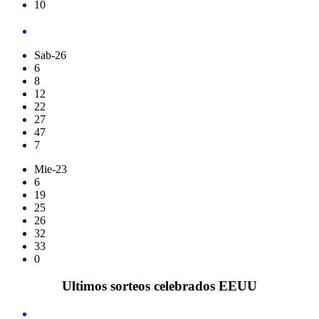
10
Sab-26
6
8
12
22
27
47
7
Mie-23
6
19
25
26
32
33
0
Ultimos sorteos celebrados EEUU