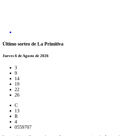
Último sorteo de La Primitiva
Jueves 6 de Agosto de 2026
3
9
14
19
22
26
C
13
R
4
0559707