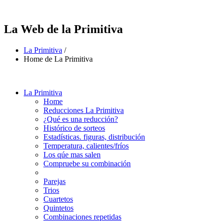
La Web de la Primitiva
La Primitiva
/
Home de La Primitiva
La Primitiva
Home
Reducciones La Primitiva
¿Qué es una reducción?
Histórico de sorteos
Estadísticas. figuras, distribución
Temperatura, calientes/fríos
Los qúe mas salen
Compruebe su combinación
Parejas
Trios
Cuartetos
Quintetos
Combinaciones repetidas