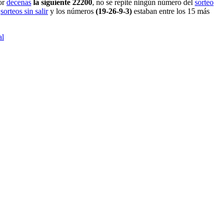
por
decenas
la siguiente 22200
, no se repite ningún número del
sorteo
sorteos sin salir
y los números
(19-26-9-3)
estaban entre los 15 más
al