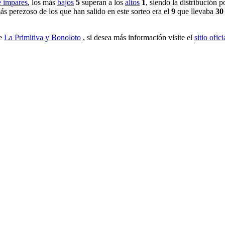
e impares
, los más
bajos
5
superan a los
altos
1
, siendo la distribución 
más perezoso de los que han salido en este sorteo era el
9
que llevaba
30
de
La Primitiva y Bonoloto
, si desea más información visite el
sitio ofici