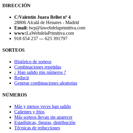
DIRECCIÓN
C/Valentín Juara Bellot nº 4
28806 Alcalá de Henares - Madrid
Email:
lwp@lawebdelaprimitiva.com
www:
LaWebdelaPrimitiva.com
918 654 237 --- 625 391797
SORTEOS
Histórico de sorteos
Combinaciones repetidas
¿ Han salido mis números ?
Reducir
Generar combinaciones aleatorias
NÚMEROS
Más y menos veces han salido
Calientes y fríos
Más sorteos llevan sin aparecer
Estadísticas, figuras, distribución
Técnicas de reducciones