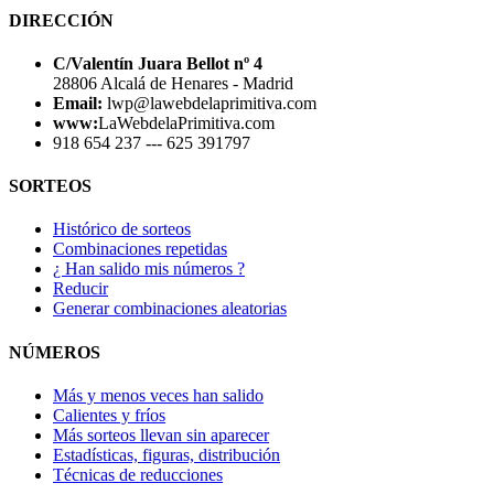
DIRECCIÓN
C/Valentín Juara Bellot nº 4
28806 Alcalá de Henares - Madrid
Email:
lwp@lawebdelaprimitiva.com
www:
LaWebdelaPrimitiva.com
918 654 237 --- 625 391797
SORTEOS
Histórico de sorteos
Combinaciones repetidas
¿ Han salido mis números ?
Reducir
Generar combinaciones aleatorias
NÚMEROS
Más y menos veces han salido
Calientes y fríos
Más sorteos llevan sin aparecer
Estadísticas, figuras, distribución
Técnicas de reducciones