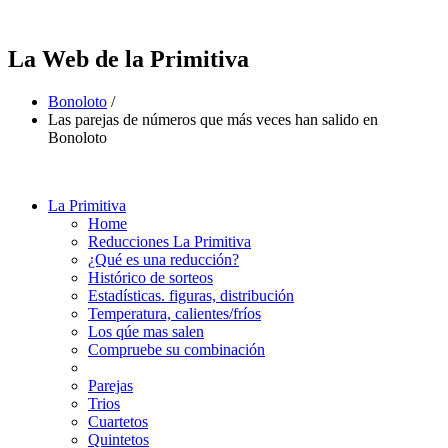
La Web de la Primitiva
Bonoloto
/
Las parejas de números que más veces han salido en
Bonoloto
La Primitiva
Home
Reducciones La Primitiva
¿Qué es una reducción?
Histórico de sorteos
Estadísticas. figuras, distribución
Temperatura, calientes/fríos
Los qúe mas salen
Compruebe su combinación
Parejas
Trios
Cuartetos
Quintetos