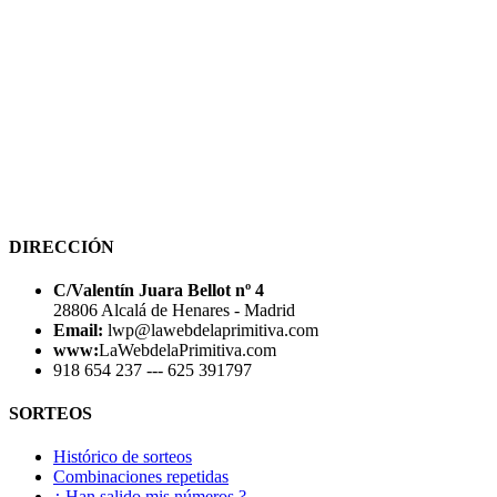
DIRECCIÓN
C/Valentín Juara Bellot nº 4
28806 Alcalá de Henares - Madrid
Email:
lwp@lawebdelaprimitiva.com
www:
LaWebdelaPrimitiva.com
918 654 237 --- 625 391797
SORTEOS
Histórico de sorteos
Combinaciones repetidas
¿ Han salido mis números ?