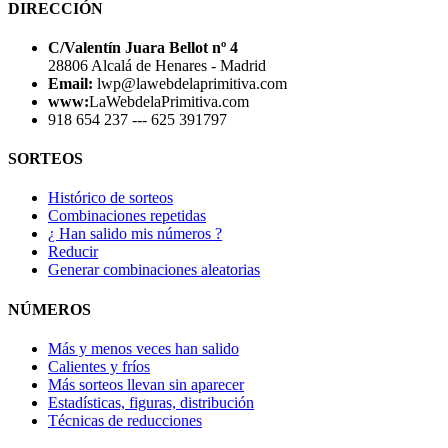
DIRECCIÓN
C/Valentín Juara Bellot nº 4
28806 Alcalá de Henares - Madrid
Email:
lwp@lawebdelaprimitiva.com
www:
LaWebdelaPrimitiva.com
918 654 237 --- 625 391797
SORTEOS
Histórico de sorteos
Combinaciones repetidas
¿ Han salido mis números ?
Reducir
Generar combinaciones aleatorias
NÚMEROS
Más y menos veces han salido
Calientes y fríos
Más sorteos llevan sin aparecer
Estadísticas, figuras, distribución
Técnicas de reducciones