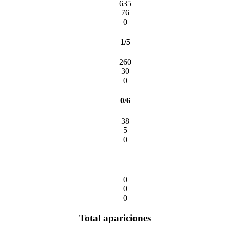
635
76
0
1/5
260
30
0
0/6
38
5
0
0
0
0
Total apariciones