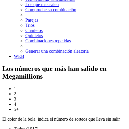
Los qúe mas salen
Compruebe su combinación
Parejas
Trios
Cuartetos
Quintetos
Combinaciones repetidas
Generar una combinación aleatoria
WEB
Los números que más han salido en
Megamillions
1
2
3
4
5+
El color de la bola, indica el número de sorteos que lleva sin salir
Todos (1917)