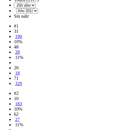
Sin salir
#1
31
190
10%
48
28
11%
20
18
71
329
#2
10
183
10%
62
27
11%