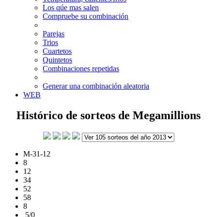
Los qúe mas salen
Compruebe su combinación
Parejas
Trios
Cuartetos
Quintetos
Combinaciones repetidas
Generar una combinación aleatoria
WEB
Histórico de sorteos de Megamillions
M-31-12
8
12
34
52
58
8
5/0