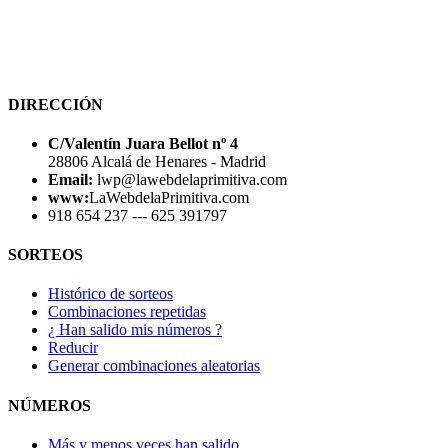
DIRECCIÓN
C/Valentín Juara Bellot nº 4
28806 Alcalá de Henares - Madrid
Email:
lwp@lawebdelaprimitiva.com
www:
LaWebdelaPrimitiva.com
918 654 237 --- 625 391797
SORTEOS
Histórico de sorteos
Combinaciones repetidas
¿ Han salido mis números ?
Reducir
Generar combinaciones aleatorias
NÚMEROS
Más y menos veces han salido