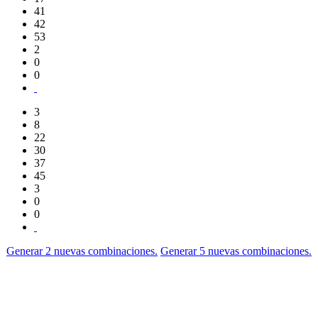
41
42
53
2
0
0
3
8
22
30
37
45
3
0
0
Generar 2 nuevas combinaciones.
Generar 5 nuevas combinaciones.