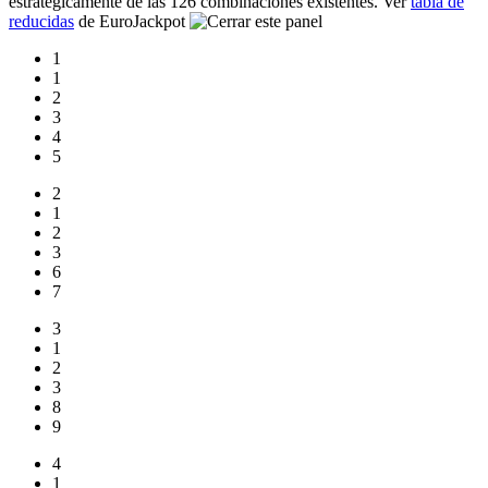
estratégicamente de las 126 combinaciones existentes. Ver
tabla de
reducidas
de EuroJackpot
1
1
2
3
4
5
2
1
2
3
6
7
3
1
2
3
8
9
4
1