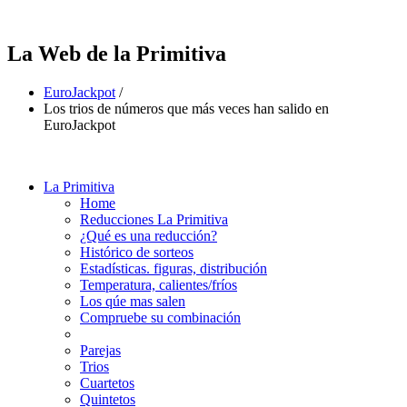
La Web de la Primitiva
EuroJackpot
/
Los trios de números que más veces han salido en
EuroJackpot
La Primitiva
Home
Reducciones La Primitiva
¿Qué es una reducción?
Histórico de sorteos
Estadísticas. figuras, distribución
Temperatura, calientes/fríos
Los qúe mas salen
Compruebe su combinación
Parejas
Trios
Cuartetos
Quintetos