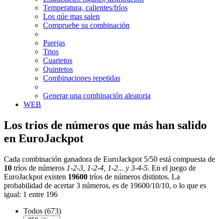
Temperatura, calientes/fríos
Los qúe mas salen
Compruebe su combinación
Parejas
Trios
Cuartetos
Quintetos
Combinaciones repetidas
Generar una combinación aleatoria
WEB
Los trios de números que más han salido
en EuroJackpot
Cada combinación ganadora de EuroJackpot 5/50 está compuesta de
10
tríos de números
1-2-3, 1-2-4, 1-2... y 3-4-5
. En el juego de
EuroJackpot existen
19600
tríos de números distintos. La
probabilidad de acertar 3 números, es de 19600/10/10, o lo que es
igual: 1 entre 196
Todos (673)